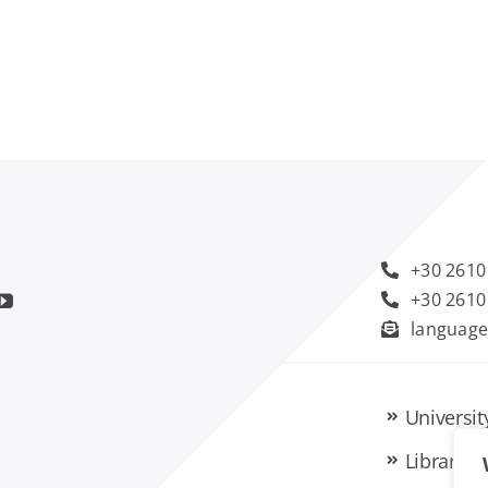
+30 2610
+30 2610
language
Universit
Library a