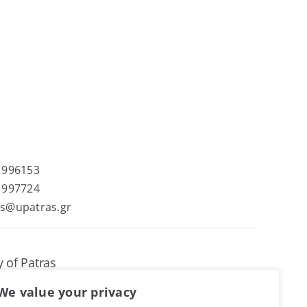
 996153
 997724
s@upatras.gr
y of Patras
nd Information Center
We value your privacy