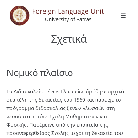
Skip
to
Toggle
content
Naviga
Αρχική
Σχετικά
Γενικά
Νομικό πλαίσιο
Γλώσσες
Το Διδασκαλείο Ξένων Γλωσσών ιδρύθηκε αρχικά
Erasmus
στα τέλη της δεκαετίας του 1960 και παρείχε το
πρόγραμμα διδασκαλίας ξένων γλωσσών στη
Δραστηριότητες
νεοσύστατη τότε Σχολή Μαθηματικών και
Φυσικής. Παρέμεινε υπό την εποπτεία της
προαναφερθείσας Σχολής μέχρι τη δεκαετία του
Ανακοινώσεις